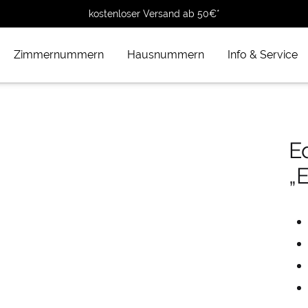
kostenloser Versand ab 50€*
Zimmernummern
Hausnummern
Info & Service
E
„