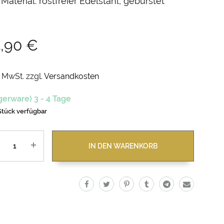
Material: rostfreier Edelstahl, gebürstet
4,90
€
. MwSt.
zzgl.
Versandkosten
gerware) 3 - 4 Tage
Stück verfügbar
zahl
IN DEN WARENKORB