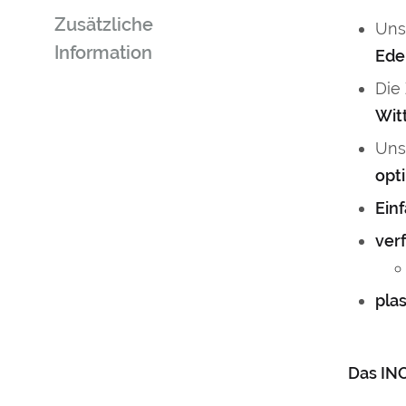
Zusätzliche
Uns
Information
Ede
Die
Wit
Uns
opt
Ein
ver
pla
Das IN