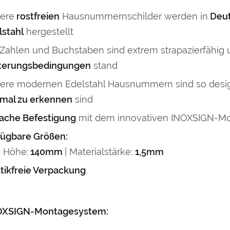
ere
rostfreien
Hausnummernschilder werden in
Deut
lstahl
hergestellt
 Zahlen und Buchstaben sind extrem strapazierfähig
terungsbedingungen
stand
ere modernen Edelstahl Hausnummern sind so desig
imal zu erkennen
sind
fache Befestigung
mit dem innovativen INOXSIGN-M
fügbare Größen:
Höhe:
140mm
| Materialstärke:
1,5mm
stikfreie Verpackung
OXSIGN-Montagesystem: