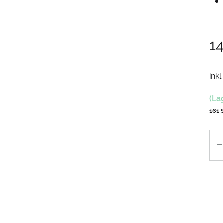
1
inkl
(La
161 
An