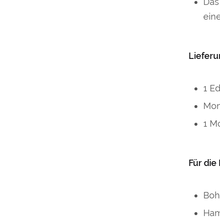
Das
ein
Liefer
1 E
Mon
1 M
Für die
Boh
Ha