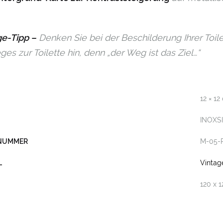
e-Tipp –
Denken Sie bei der Beschilderung Ihrer Toi
es zur Toilette hin, denn „der Weg ist das Ziel…“
12 × 12
INOXS
LNUMMER
M-05-
L
Vintag
120 x 