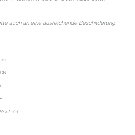
lette auch an eine ausreichende Beschilderung
 cm
IGN
R
e
120 x 2 mm