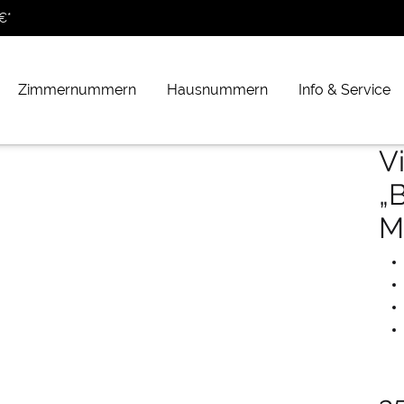
€*
Zimmernummern
Hausnummern
Info & Service
V
„
M