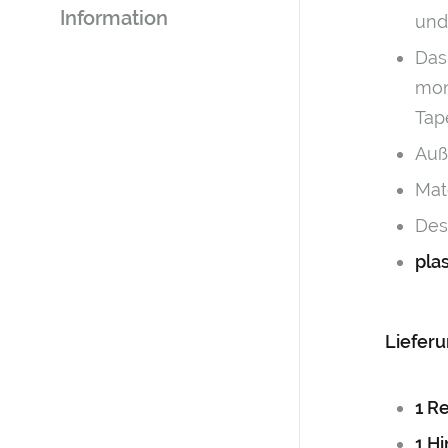
Information
und 
Das
mon
Tap
Auß
Mat
Des
pla
Liefer
1 R
1 H