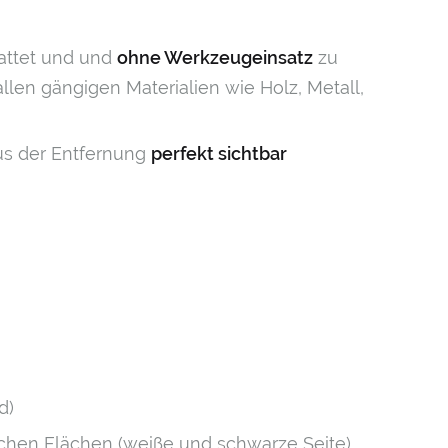
attet und und
ohne Werkzeugeinsatz
zu
llen gängigen Materialien wie Holz, Metall,
us der Entfernung
perfekt
sichtbar
d)
chen Flächen (weiße und schwarze Seite)