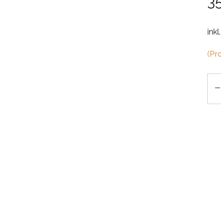
3
inkl
(Pr
An