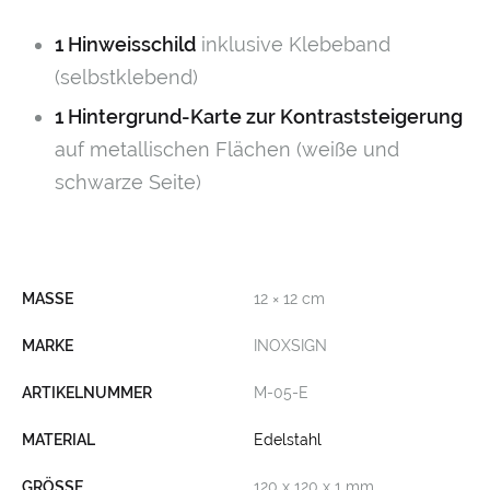
1 Hinweisschild
inklusive Klebeband
(selbstklebend)
1 Hintergrund-Karte zur Kontraststeigerung
auf metallischen Flächen (weiße und
schwarze Seite)
MASSE
12 × 12 cm
MARKE
INOXSIGN
ARTIKELNUMMER
M-05-E
MATERIAL
Edelstahl
GRÖSSE
120 x 120 x 1 mm