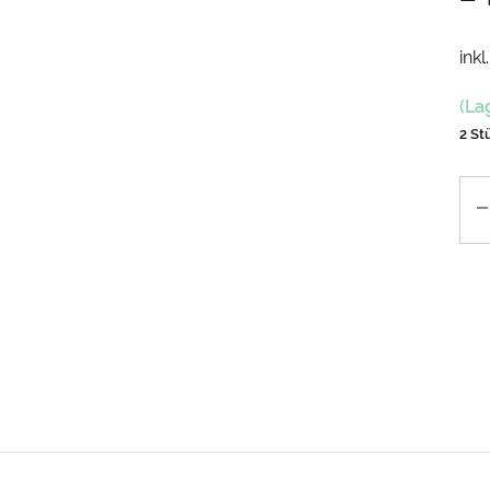
inkl
(La
2 St
An