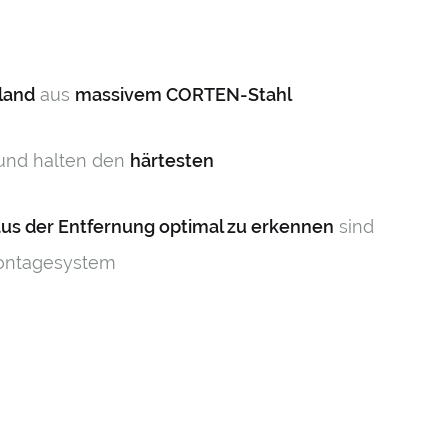
land
aus
massivem CORTEN-Stahl
 und halten den
härtesten
aus der Entfernung optimal zu erkennen
sind
ontagesystem