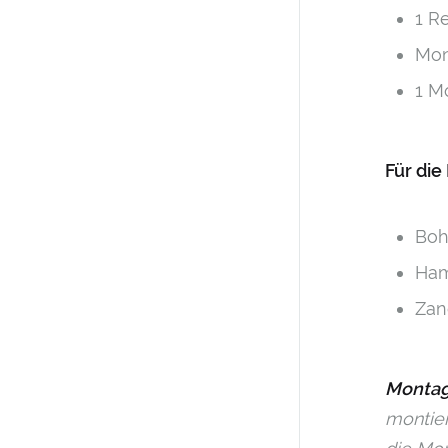
1 R
Mon
1 M
Für die
Boh
Ha
Zan
Montag
montier