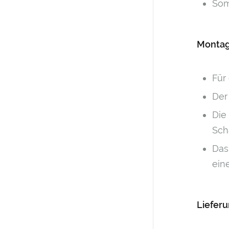
Som
Montag
Für
Der
Die
Sch
Das
ein
Liefer