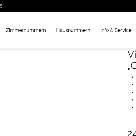
€*
Zimmernummern
Hausnummern
Info & Service
V
„C
2