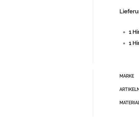
Liefer
1 H
1 H
MARKE
ARTIKE
MATERIA