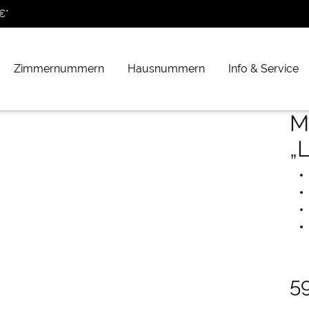
€*
Zimmernummern
Hausnummern
Info & Service
M
„
5