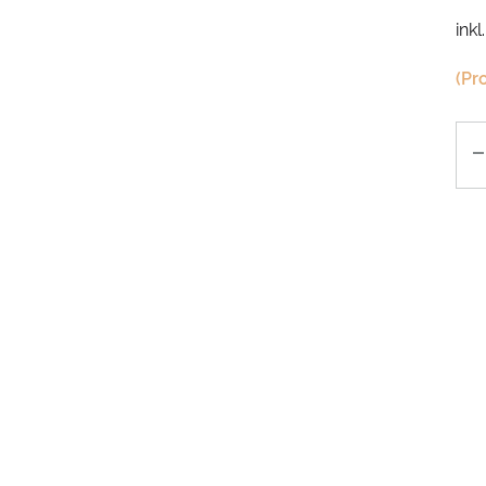
inkl
(Pr
An