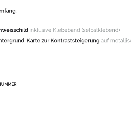
umfang:
inweisschild
inklusive Klebeband (selbstklebend)
intergrund-Karte zur Kontraststeigerung
auf metallis
LNUMMER
L