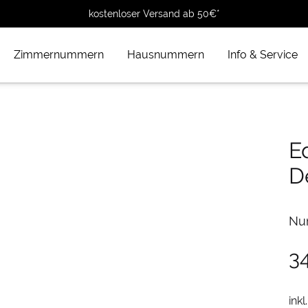
kostenloser Versand ab 50€*
Zimmernummern
Hausnummern
Info & Service
E
D
Nu
3
inkl