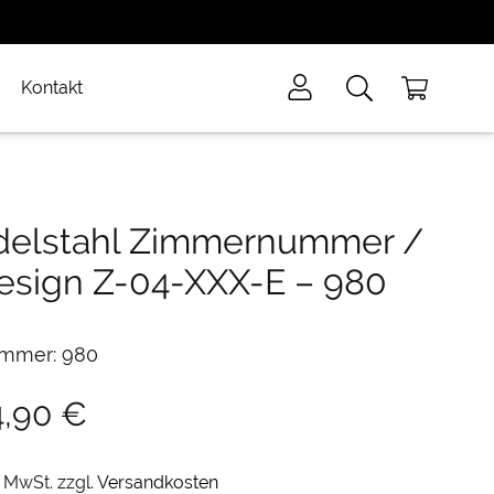
Kontakt
delstahl Zimmernummer /
esign Z-04-XXX-E
–
980
mmer: 980
4,90
€
. MwSt.
zzgl.
Versandkosten