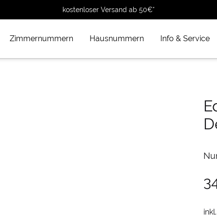
kostenloser Versand ab 50€*
Zimmernummern
Hausnummern
Info & Service
E
D
Nu
3
inkl