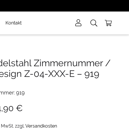
Kontakt
delstahl Zimmernummer /
esign Z-04-XXX-E
–
919
mmer: 919
4,90
€
. MwSt.
zzgl.
Versandkosten