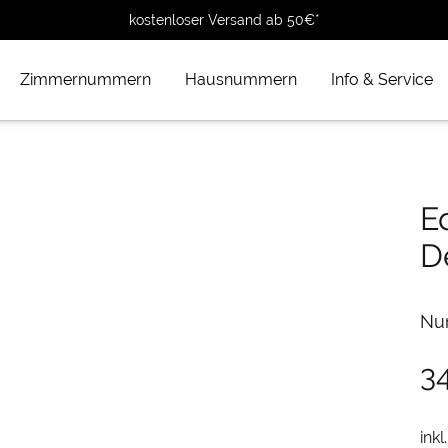
kostenloser Versand ab 50€*
Zimmernummern
Hausnummern
Info & Service
E
D
Nu
3
inkl