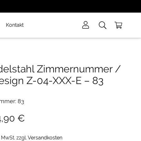
Kontakt
delstahl Zimmernummer /
esign Z-04-XXX-E
–
83
mmer: 83
4,90
€
. MwSt.
zzgl.
Versandkosten