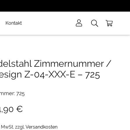
Kontakt
delstahl Zimmernummer /
esign Z-04-XXX-E
–
725
mmer: 725
4,90
€
. MwSt.
zzgl.
Versandkosten