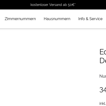
kostenloser Versand ab 50€*
Zimmernummern
Hausnummern
Info & Service
E
D
Nu
3
inkl