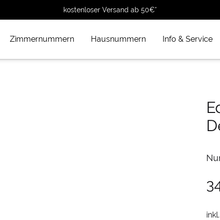
kostenloser Versand ab 50€*
Zimmernummern
Hausnummern
Info & Service
E
D
Nu
3
inkl