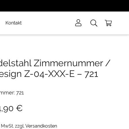
Kontakt
delstahl Zimmernummer /
esign Z-04-XXX-E
–
721
mmer: 721
4,90
€
. MwSt.
zzgl.
Versandkosten