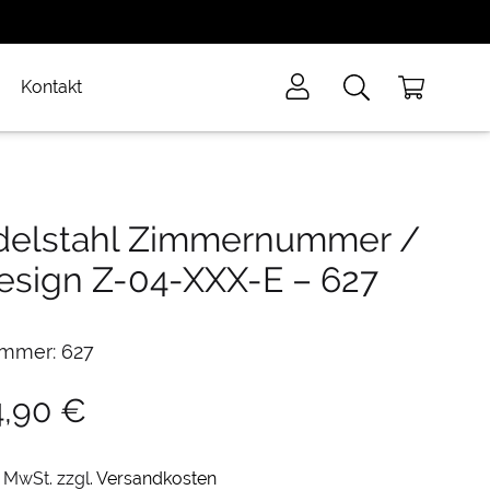
Kontakt
delstahl Zimmernummer /
esign Z-04-XXX-E
–
627
mmer: 627
4,90
€
. MwSt.
zzgl.
Versandkosten