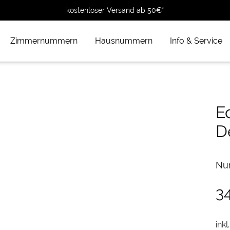
kostenloser Versand ab 50€*
Zimmernummern
Hausnummern
Info & Service
E
D
Nu
3
inkl