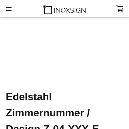
INOXSIGN
Edelstahl
Zimmernummer /
Design Z-04-XXX-E
–