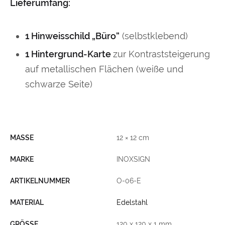
Lieferumfang:
1 Hinweisschild „Büro“
(selbstklebend)
1 Hintergrund-Karte
zur Kontraststeigerung
auf metallischen Flächen (weiße und
schwarze Seite)
MASSE
12 × 12 cm
MARKE
INOXSIGN
ARTIKELNUMMER
O-06-E
MATERIAL
Edelstahl
GRÖSSE
120 x 120 x 1 mm