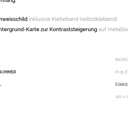
umfang:
inweisschild
inklusive Klebeband (selbstklebend)
intergrund-Karte zur Kontraststeigerung
auf metallis
INOXS
LNUMMER
H-31-E
L
Edelst
120 x 