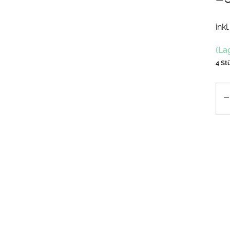
inkl
(La
4 St
An