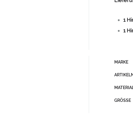
Liefer
1 H
1 H
MARKE
ARTIKE
MATERIA
GRÖSSE