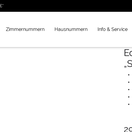
€*
Zimmernummern
Hausnummern
Info & Service
E
„
2