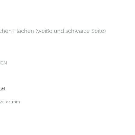
chen Flächen (weiße und schwarze Seite)
IGN
ahl
120 x 1 mm