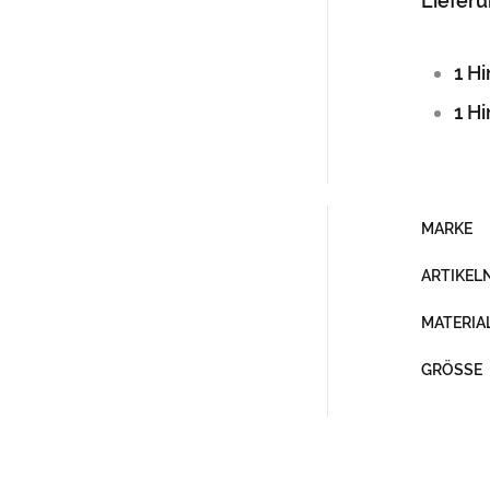
Liefer
1 H
1 H
MARKE
ARTIKE
MATERIA
GRÖSSE