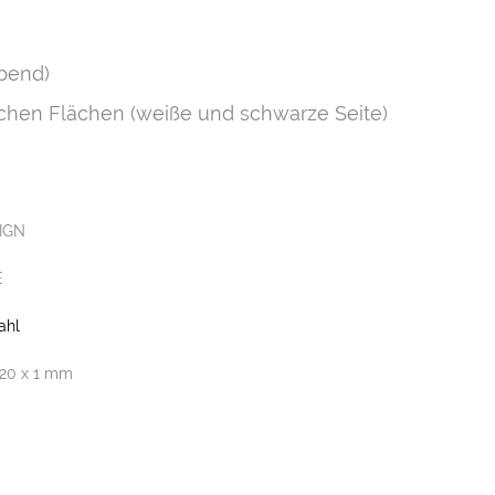
ebend)
chen Flächen (weiße und schwarze Seite)
IGN
E
ahl
120 x 1 mm