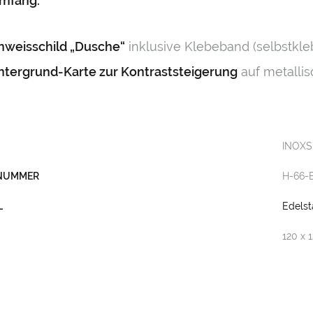
umfang:
inweisschild „Dusche“
inklusive Klebeband (selbstkl
intergrund-Karte zur Kontraststeigerung
auf metallis
INOXS
LNUMMER
H-66-
L
Edelst
120 x 