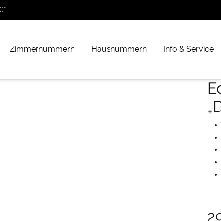
€*
Zimmernummern
Hausnummern
Info & Service
E
„
2