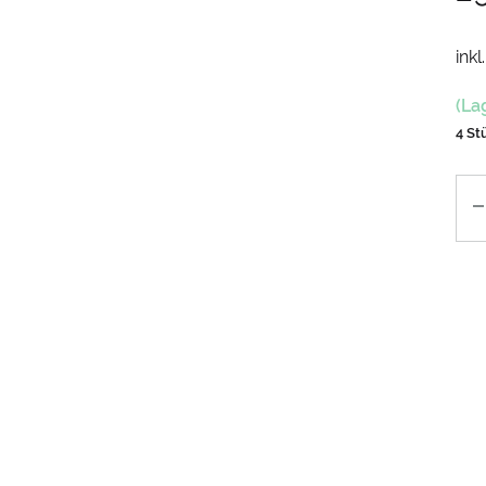
inkl
(La
4 St
An